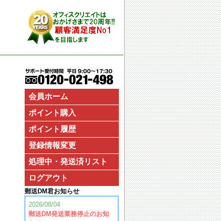
会員ホーム
ポイント購入
ポイント履歴
登録情報変更
処理中・発送済リスト
ログアウト
郵送DM君お知らせ
2026/08/04
郵送DM発送業務停止のお知