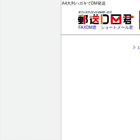
A4大判ハガキでDM発送
FAXDM君
ショートメール君